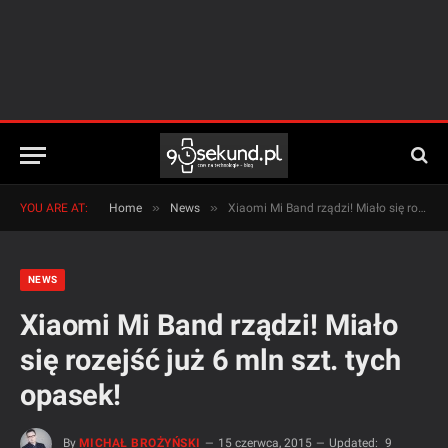
»
»
YOU ARE AT:
Home
News
Xiaomi Mi Band rządzi! Miało się rozejść już 6 mln szt. tych opasek!
NEWS
Xiaomi Mi Band rządzi! Miało
się rozejść już 6 mln szt. tych
opasek!
By
MICHAŁ BROŻYŃSKI
15 czerwca, 2015
Updated:
9