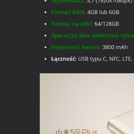
Wyświetlacz:
5,7 (1920x1080px)
Pamięć RAM:
4GB lub 6GB
Pamięć na pliki:
64/128GB
Aparat(y): dwa obiektywy tyln
Pojemność baterii:
3800 mAh
Łączność:
USB typu C, NFC, LTE, 