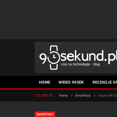
HOME
WIDEO 90SEK
RECENZJE S
»
»
YOU ARE AT:
Home
Smartfony
Xiaomi Mi 5s
SMARTFONY