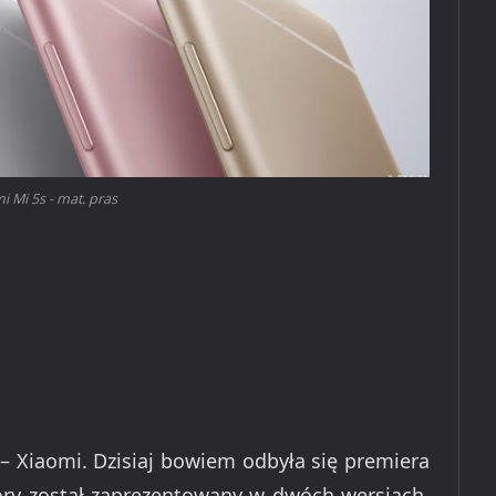
i Mi 5s - mat. pras
– Xiaomi. Dzisiaj bowiem odbyła się premiera
ry został zaprezentowany w dwóch wersjach,