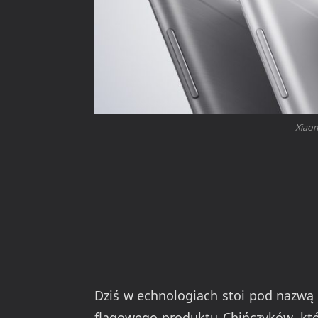
Xiaom
Dziś w echnologiach stoi pod nazwą 
flagowego produktu Chińczyków, któ