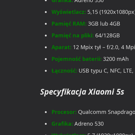
Grafika:
Adreno 530
Wyświetlacz:
5,15 (1920x1080px
Pamięć RAM:
3GB lub 4GB
Pamięć na pliki:
64/128GB
Aparat:
12 Mpix tył – f/2.0, 4 Mp
Pojemność baterii:
3200 mAh
Łączność:
USB typu C, NFC, LTE, 
Specyfikacja Xiaomi 5s
Procesor:
Qualcomm Snapdrago
Grafika:
Adreno 530