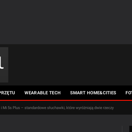
PRZĘTU
WEARABLE TECH
SMART HOME&CITIES
FO
 i Mi 5s Plus – standardowe słuchawki, które wyróżniają dwie rzeczy