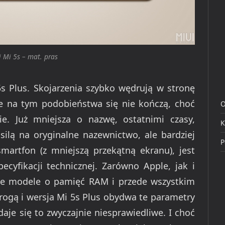
 Mi 5s – mat. pras
5s Plus. Skojarzenia szybko wędrują w stronę
e na tym podobieństwa się nie kończą, choć
O
e. Już mniejsza o nazwę, ostatnimi czasy,
K
 silą na oryginalne nazewnictwo, ale bardziej
P
martfon (z mniejszą przekątną ekranu), jest
yfikacji technicznej. Zarówno Apple, jak i
kie modele o pamięć RAM i przede wszystkim
drogą i wersja Mi 5s Plus obydwa te parametry
aje się to zwyczajnie niesprawiedliwe. I choć