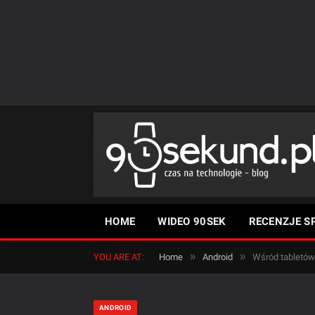
HOME
WIDEO 90SEK
RECENZJE S
»
»
YOU ARE AT:
Home
Android
Wśród tabletów
ANDROID