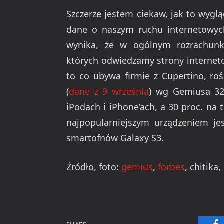
Szczerze jestem ciekaw, jak to wygl
dane o naszym ruchu internetowyc
wynika, że w ogólnym rozrachunk
których odwiedzamy strony interneto
to co ubywa firmie z Cupertino, ro
(
dane z 9 września
) wg Gemiusa 32 
iPodach i iPhone’ach, a 30 proc. na
najpopularniejszym urządzeniem je
smartofnów Galaxy S3.
Źródło, foto:
gemius
,
forbes
, chitika,