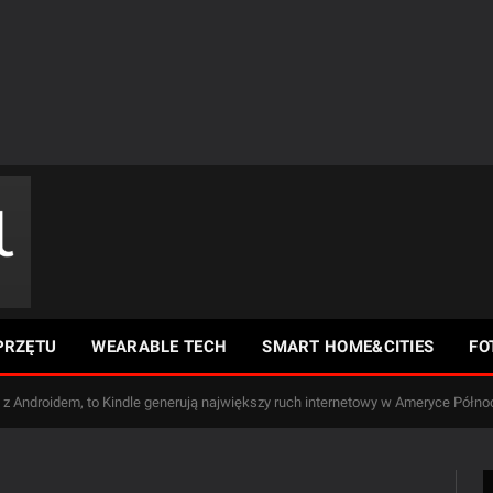
PRZĘTU
WEARABLE TECH
SMART HOME&CITIES
FO
 z Androidem, to Kindle generują największy ruch internetowy w Ameryce Półno