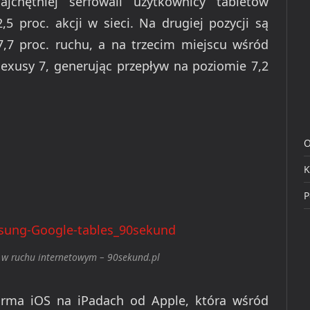
ajchętniej serfowali użytkownicy tabletów
5 proc. akcji w sieci. Na drugiej pozycji są
,7 proc. ruchu, a na trzecim miejscu wśród
Nexusy 7, generując przepływ na poziomie 7,2
O
K
P
w w ruchu internetowym – 90sekund.pl
orma iOS na iPadach od Apple, która wśród