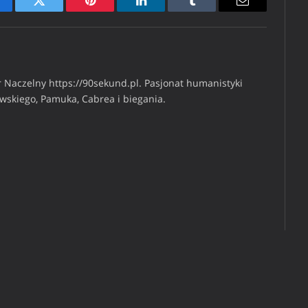
cebook
Twitter
Pinterest
LinkedIn
Tumblr
Email
 Naczelny https://90sekund.pl. Pasjonat humanistyki
iwskiego, Pamuka, Cabrea i biegania.