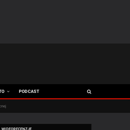
TO
PODCAST
cnej
WIDEORECENZJE