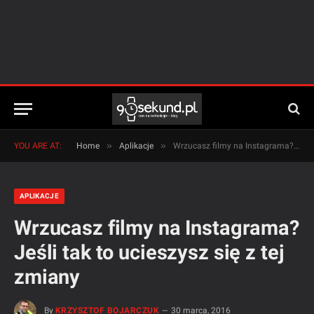
»
»
YOU ARE AT:
Home
Aplikacje
Wrzucasz filmy na Instagrama? Jeśli tak to ucieszysz się z tej zmiany
APLIKACJE
Wrzucasz filmy na Instagrama?
Jeśli tak to ucieszysz się z tej
zmiany
By
KRZYSZTOF BOJARCZUK
30 marca, 2016