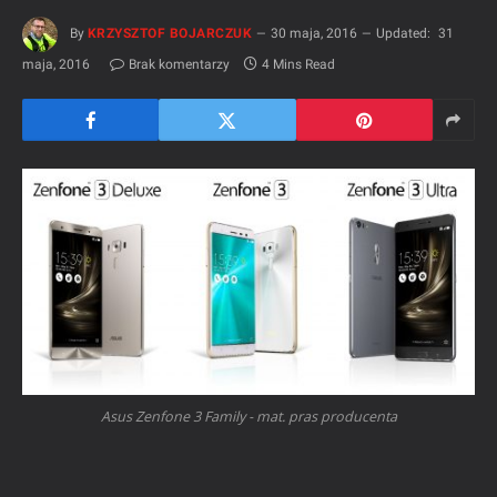
By
KRZYSZTOF BOJARCZUK
30 maja, 2016
Updated:
31
maja, 2016
Brak komentarzy
4 Mins Read
Asus Zenfone 3 Family - mat. pras producenta