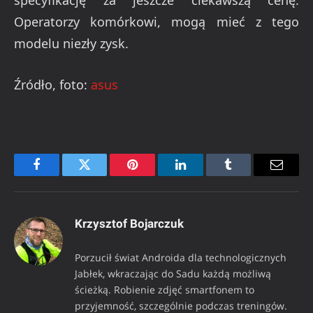
specyfikację za jeszcze ciekawszą cenę.
Operatorzy komórkowi, mogą mieć z tego
modelu niezły zysk.
Źródło, foto:
asus
Facebook
Twitter
Pinterest
LinkedIn
Tumblr
Email
Krzysztof Bojarczuk
Porzucił świat Androida dla technologicznych
Jabłek, wkraczając do Sadu każdą możliwą
ścieżką. Robienie zdjęć smartfonem to
przyjemność, szczególnie podczas treningów.