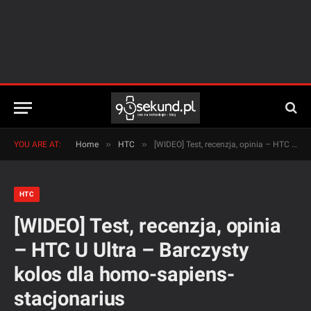
»
»
YOU ARE AT:
Home
HTC
[WIDEO] Test, recenzja, opinia – HTC U Ultra – Barczysty kolos dla homo-sapiens-stacjonarius
HTC
[WIDEO] Test, recenzja, opinia
– HTC U Ultra – Barczysty
kolos dla homo-sapiens-
stacjonarius