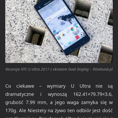
Recenzja HTC U Ultra 2017 z ekranem Dual Display – 90sekund.pl
Co ciekawe – wymiary U Ultra nie są
dramatyczne i wynoszą 162.41×79.79×3.6,
grubość 7.99 mm, a jego waga zamyka się w
170g. Ale Niestety na żywo ten odbiór jest dość