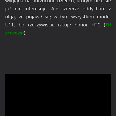
wygląda na porzucone dziecko, którym nikt się
już nie interesuje. Ale szczerze oddycham z
ulgą, że pojawił się w tym wszystkim model
U11, bo rzeczywiście ratuje honor HTC (
TU
recenzja
).