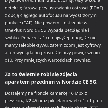
błyskowa oraz multi autofocus łączący w sobie
detekcję fazową przy ustawianiu ostrości (PDAF)
z opcją ciągłego autofocusu na wyostrzonym
punkcie (CAF). Nie powiem – ostrzenie w
OnePlus Nord CE 5G wypada bezbłędnie i
szybko. Ponarzekać co najwyżej mogę, że nie
mamy teleobiektywu, zatem zoom jest cyfrowy,
a ten wygląda po prostu źle przy powiększeniu
x10. Przy mniejszych wartościach również.
Za to świetnie robi się zdjęcia
aparatem przednim w Nordzie CE 5G.
Dostajemy na froncie kamerkę 16 Mpx z
przysłoną f/2.45 oraz pikselami wielkości 1 µm i
świetną elektroniczną stabilizację obrazu (EIS).