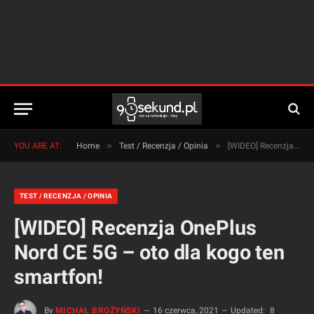
»
»
YOU ARE AT:
Home
Test / Recenzja / Opinia
[WIDEO] Recenzja OnePlus Nord CE 5G – oto dla kogo ten smartfon!
TEST / RECENZJA / OPINIA
[WIDEO] Recenzja OnePlus
Nord CE 5G – oto dla kogo ten
smartfon!
By
MICHAŁ BROŻYŃSKI
16 czerwca, 2021
Updated:
8