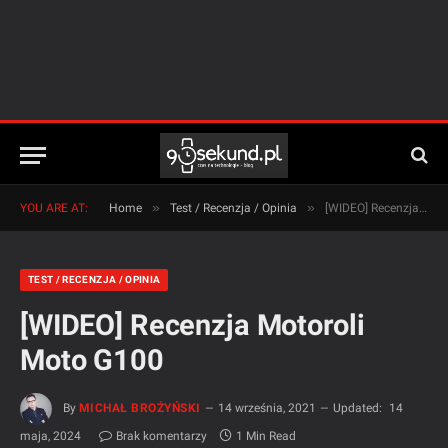
»
»
YOU ARE AT:
Home
Test / Recenzja / Opinia
[WIDEO] Recenzja Motoroli Moto G100
TEST / RECENZJA / OPINIA
[WIDEO] Recenzja Motoroli
Moto G100
By
MICHAŁ BROŻYŃSKI
14 września, 2021
Updated:
14
maja, 2024
Brak komentarzy
1 Min Read