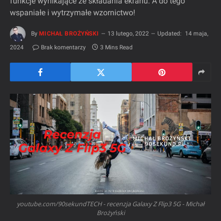
funkcje wynikające ze składania ekranu. A do tego
wspaniałe i wytrzymałe wzornictwo!
By
MICHAŁ BROŻYŃSKI
13 lutego, 2022
Updated:
14 maja,
2024
Brak komentarzy
3 Mins Read
youtube.com/90sekundTECH - recenzja Galaxy Z Flip3 5G - Michał
Brożyński