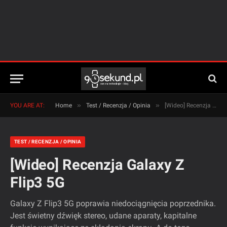
»
»
YOU ARE AT:
Home
Test / Recenzja / Opinia
[Wideo] Recenzja Galaxy Z Flip3 5G
TEST / RECENZJA / OPINIA
[Wideo] Recenzja Galaxy Z
Flip3 5G
Galaxy Z Flip3 5G poprawia niedociągnięcia poprzednika.
Jest świetny dźwięk stereo, udane aparaty, kapitalne