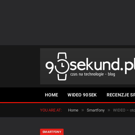
HOME
WIDEO 90SEK
RECENZJE S
»
»
YOU ARE AT:
Home
Smartfony
WIDEO – oto 
SMARTFONY