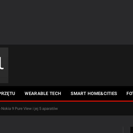
PRZĘTU
WEARABLE TECH
SMART HOME&CITIES
FO
Nokia 9 Pure View i jej 5 aparatów