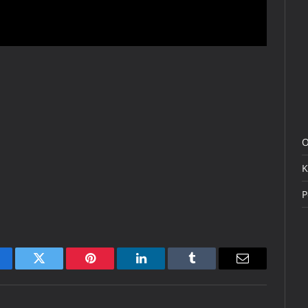
O
K
P
cebook
Twitter
Pinterest
LinkedIn
Tumblr
Email