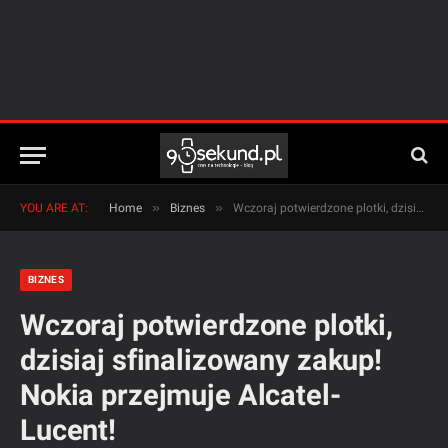
»
»
YOU ARE AT:
Home
Biznes
Wczoraj potwierdzone plotki, dzisiaj sfinalizowany zakup! Nokia przejmuje Alcatel-Lucent!
BIZNES
Wczoraj potwierdzone plotki,
dzisiaj sfinalizowany zakup!
Nokia przejmuje Alcatel-
Lucent!