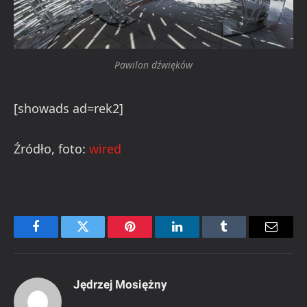
Pawilon dźwięków
[showads ad=rek2]
Źródło, foto:
wired
Facebook
Twitter
Pinterest
LinkedIn
Tumblr
Email
Jędrzej Mosiężny