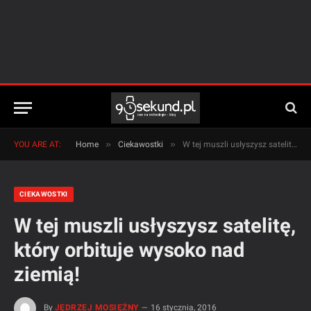
»
»
YOU ARE AT:
Home
Ciekawostki
W tej muszli usłyszysz satelitę, który orbituje wysoko nad ziemią!
CIEKAWOSTKI
W tej muszli usłyszysz satelitę,
który orbituje wysoko nad
ziemią!
By
JĘDRZEJ MOSIĘŻNY
16 stycznia, 2016