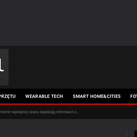
PRZĘTU
WEARABLE TECH
SMART HOME&CITIES
FO
necie najwięcej czasu spędzają internauci z…