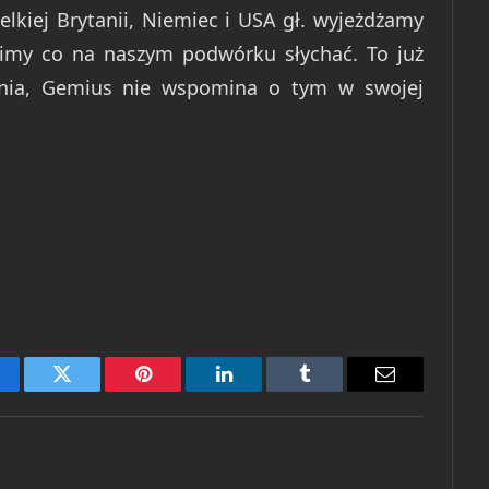
elkiej Brytanii, Niemiec i USA gł. wyjeżdżamy
zimy co na naszym podwórku słychać. To już
enia, Gemius nie wspomina o tym w swojej
cebook
Twitter
Pinterest
LinkedIn
Tumblr
Email