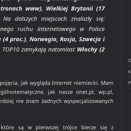
 stronach www)
,
Wielkiej Brytanii (17
. Na dalszych miejscach znalazły się:
nego ruchu internetowego w Polsce
 (4 proc.)
,
Norwegia, Rosja, Szwecja i
g TOP10 zamykają natomiast
Włochy (2
O
K
ojęcia, jak wygląda Internet niemiecki. Mam
P
ólnotematyczne, jak nasze onet.pl, wp.pl,
 bardziej nie znam żadnych wyspecjalizowanych
które są w pierwszej trójce bierze się z