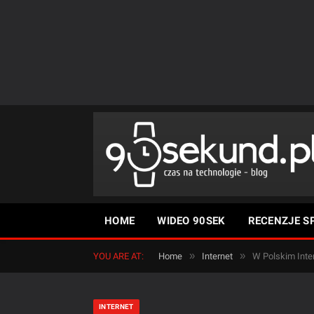
HOME
WIDEO 90SEK
RECENZJE S
»
»
YOU ARE AT:
Home
Internet
W Polskim Inter
INTERNET