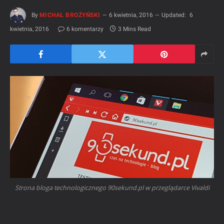
By
MICHAŁ BROŻYŃSKI
6 kwietnia, 2016
Updated:
6
kwietnia, 2016
6 komentarzy
3 Mins Read
Strona bloga technologicznego 90sekund.pl w przeglądarce Vivaldi