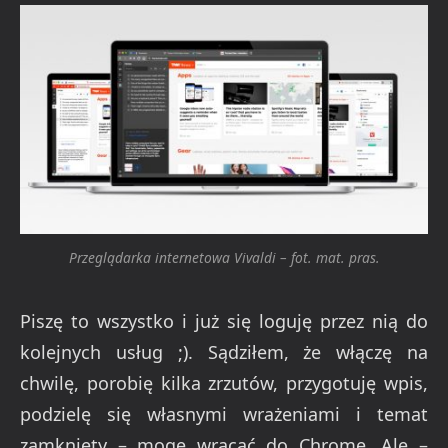
Przeglądarka internetowa Vivaldi – fot. mat. pras.
Piszę to wszystko i już się loguję przez nią do
kolejnych usług ;). Sądziłem, że włączę na
chwilę, porobię kilka zrzutów, przygotuję wpis,
podzielę się własnymi wrażeniami i temat
zamknięty – mogę wracać do Chrome. Ale –