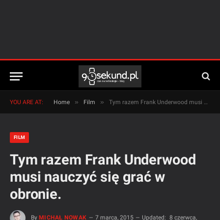
»
»
YOU ARE AT:
Home
Film
Tym razem Frank Underwood musi nauczyć się grać w obronie.
FILM
Tym razem Frank Underwood
musi nauczyć się grać w
obronie.
By
MICHAŁ NOWAK
7 marca, 2015
Updated:
8 czerwca,