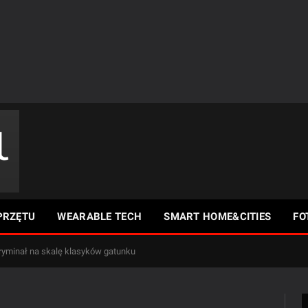
PRZĘTU
WEARABLE TECH
SMART HOME&CITIES
FO
ryminał na skalę klasyków gatunku