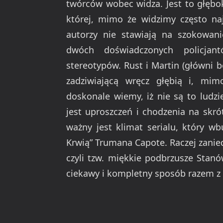
twórców wobec widza. Jest to głębok
której, mimo że widzimy często naj
autorzy nie stawiają na szokowani
dwóch doświadczonych policjan
stereotypów. Rust i Martin (główni 
zadziwiającą wręcz głębią i, mim
doskonale wiemy, iż nie są to ludz
jest uproszczeń i chodzenia na skró
ważny jest klimat serialu, który w
Krwią” Trumana Capote. Raczej zani
czyli tzw. miękkie podbrzusze Stan
ciekawy i kompletny sposób razem z 