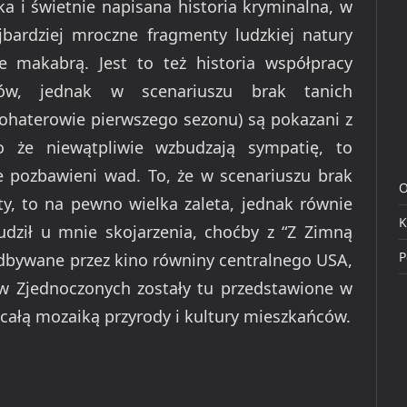
a i świetnie napisana historia kryminalna, w
bardziej mroczne fragmenty ludzkiej natury
e makabrą. Jest to też historia współpracy
tów, jednak w scenariuszu brak tanich
bohaterowie pierwszego sezonu) są pokazani z
o że niewątpliwie wzbudzają sympatię, to
ie pozbawieni wad. To, że w scenariuszu brak
O
ty, to na pewno wielka zaleta, jednak równie
K
budził u mnie skojarzenia, choćby z “Z Zimną
P
edbywane przez kino równiny centralnego USA,
ów Zjednoczonych zostały tu przedstawione w
całą mozaiką przyrody i kultury mieszkańców.