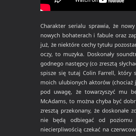
Charakter serialu sprawia, że nowy
nowych bohaterach i fabule oraz za
już, że niektóre cechy tytułu pozosta
oczy, to muzyka. Doskonały soundt
godnego następcy (co zresztą słycha
spisze się tutaj Colin Farrell, któr
moich ulubionych aktorów (chociaż 
pod uwagę, że towarzyszyć mu bę
McAdams, to można chyba być dobrej
zresztą przekonany, że doskonałe z
nie będą odbiegać od poziomu z
niecierpliwością czekać na czerwco