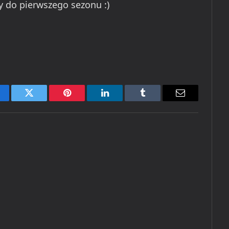
y do pierwszego sezonu :)
cebook
Twitter
Pinterest
LinkedIn
Tumblr
Email