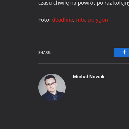
czasu chwilę na powrót po raz kolejn
Foto:
deadline
,
mtv
,
polygon
SHARE.
Fa
Michał Nowak