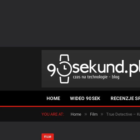
HOME
WIDEO 90SEK
RECENZJE S
»
»
YOU ARE AT:
Home
Film
True Detective – K
FILM