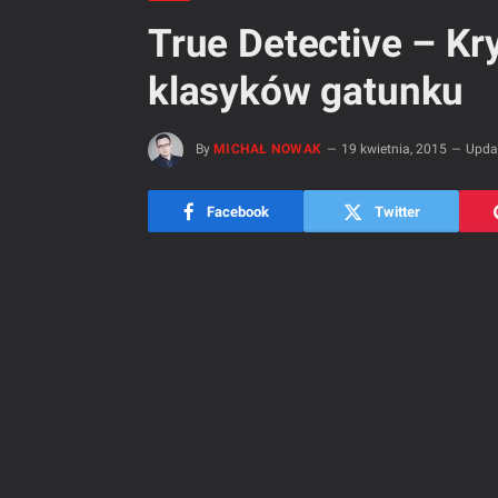
True Detective – Kr
klasyków gatunku
By
MICHAŁ NOWAK
19 kwietnia, 2015
Upda
Facebook
Twitter