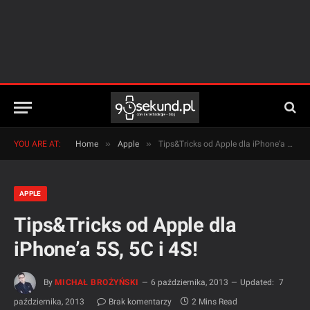
»
»
YOU ARE AT:
Home
Apple
Tips&Tricks od Apple dla iPhone’a 5S, 5C i 4S!
APPLE
Tips&Tricks od Apple dla
iPhone’a 5S, 5C i 4S!
By
MICHAŁ BROŻYŃSKI
6 października, 2013
Updated:
7
października, 2013
Brak komentarzy
2 Mins Read