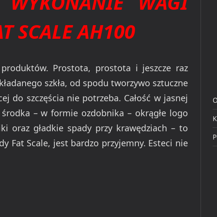
 WYKONANIE WAGI
T SCALE AH100
 produktów. Prostota, prostota i jeszcze raz
układanego szkła, od spodu tworzywo sztuczne
j do szczęścia nie potrzeba. Całość w jasnej
O
ej środka – w formie ozdobnika – okrągłe logo
K
i oraz gładkie spady przy krawędziach – to
P
y Fat Scale, jest bardzo przyjemny. Esteci nie