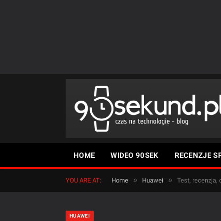
HOME
WIDEO 90SEK
RECENZJE S
»
»
YOU ARE AT:
Home
Huawei
Test, recenzja,
HUAWEI