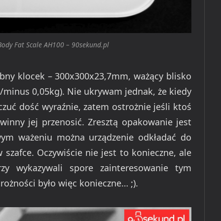
ody Fat Scale AH100 – 90sekund.pl
abny klocek – 300x300x23,7mm, ważący blisko
/minus 0,05kg). Nie ukrywam jednak, że kiedy
 czuć dość wyraźnie, zatem ostrożnie jeśli ktoś
inny jej przenosić. Zresztą opakowanie jest
wym ważeniu można urządzenie odkładać do
szafce. Oczywiście nie jest to konieczne, ale
zy wykazywali spore zainteresowanie tym
rożności było więc konieczne… ;).