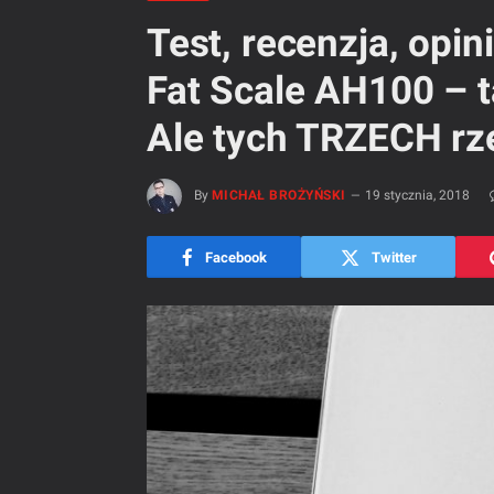
Test, recenzja, opi
Fat Scale AH100 – ta
Ale tych TRZECH rze
By
MICHAŁ BROŻYŃSKI
19 stycznia, 2018
Facebook
Twitter