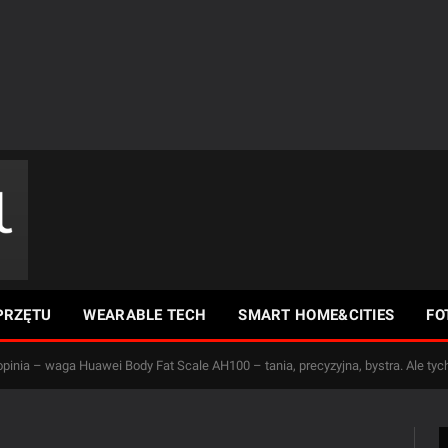
PRZĘTU
WEARABLE TECH
SMART HOME&CITIES
FO
 opinia – waga Huawei Body Fat Scale AH100 – tania, precyzyjna, bystra. Ale tyc