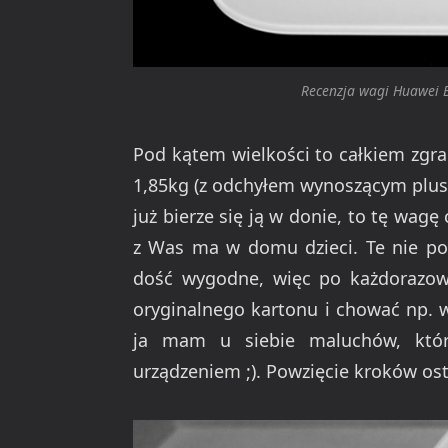
Recenzja wagi Huawei B
Pod kątem wielkości to całkiem zgr
1,85kg (z odchyłem wynoszącym plus
już bierze się ją w donie, to tę wagę
z Was ma w domu dzieci. Te nie pow
dość wygodne, więc po każdorazo
oryginalnego kartonu i chować np. w 
ja mam u siebie maluchów, któr
urządzeniem ;). Powzięcie kroków ost