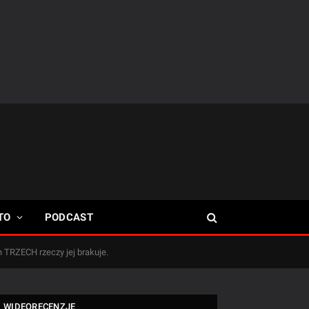
TO
PODCAST
h TRZECH rzeczy jej brakuje.
WIDEORECENZJE