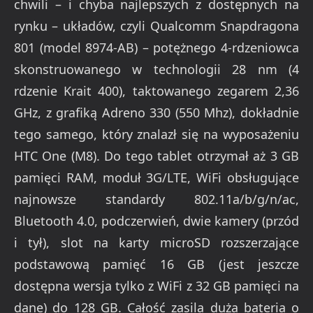
chwili – i chyba najlepszych z dostępnych na
rynku – układów, czyli Qualcomm Snapdragona
801 (model 8974-AB) – potężnego 4-rdzeniowca
skonstruowanego w technologii 28 nm (4
rdzenie Krait 400), taktowanego zegarem 2,36
GHz, z grafiką Adreno 330 (550 Mhz), dokładnie
tego samego, który znalazł się na wyposażeniu
HTC One (M8). Do tego tablet otrzymał aż 3 GB
pamięci RAM, moduł 3G/LTE, WiFi obsługujące
najnowsze standardy 802.11a/b/g/n/ac,
Bluetooth 4.0, podczerwień, dwie kamery (przód
i tył), slot na karty microSD rozszerzające
podstawową pamięć 16 GB (jest jeszcze
dostępna wersja tylko z WiFi z 32 GB pamięci na
dane) do 128 GB. Całość zasila duża bateria o