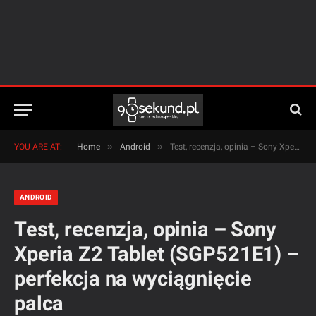
»
»
YOU ARE AT:
Home
Android
Test, recenzja, opinia – Sony Xperia Z2 Tablet (SGP521E1) – perfekcja na wyciągnięcie palca
ANDROID
Test, recenzja, opinia – Sony
Xperia Z2 Tablet (SGP521E1) –
perfekcja na wyciągnięcie
palca