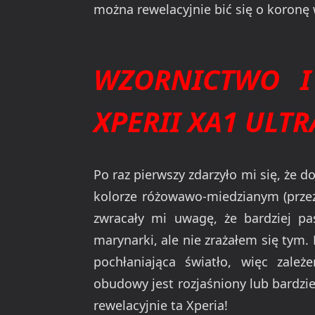
można rewelacyjnie bić się o koron
WZORNICTWO I
XPERII XA1 ULTR
Po raz pierwszy zdarzyło mi się, że d
kolorze różowawo-miedzianym (przez
zwracały mi uwagę, że bardziej pas
marynarki, ale nie zrażałem się tym.
pochłaniająca światło, więc zale
obudowy jest rozjaśniony lub bardzi
rewelacyjnie ta Xperia!