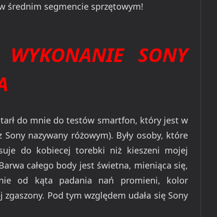
ę w średnim segmencie sprzętowym!
 WYKONANIE SONY
A
otarł do mnie do testów smartfon, który jest w
 Sony nazywany różowym). Były osoby, które
uje do kobiecej torebki niż kieszeni mojej
 Barwa całego body jest świetna, mieniąca się,
żenie od kąta padania nań promieni, kolor
ej zgaszony. Pod tym względem udała się Sony