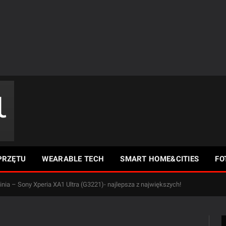
PRZĘTU
WEARABLE TECH
SMART HOME&CITIES
FO
pinia – Sony Xperia XA1 Ultra (G3221)- najlepsza z największych!