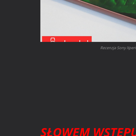
Recenzja Sony Xperi
SŁOWEM WSTĘP