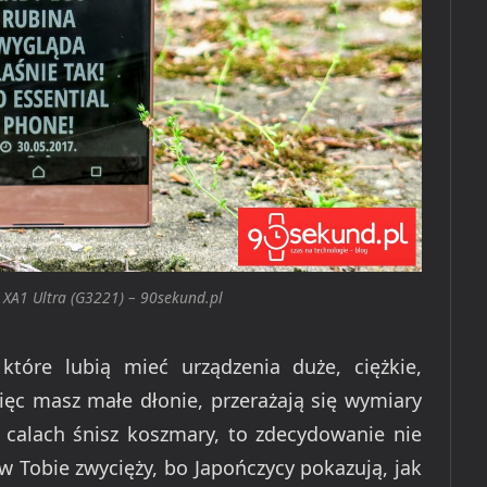
 XA1 Ultra (G3221) – 90sekund.pl
które lubią mieć urządzenia duże, ciężkie,
 więc masz małe dłonie, przerażają się wymiary
. calach śnisz koszmary, to zdecydowanie nie
 w Tobie zwycięży, bo Japończycy pokazują, jak