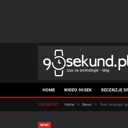
HOME
WIDEO 90SEK
RECENZJE S
»
»
YOU ARE AT:
Home
News
Test, recenzja, o
NEWS