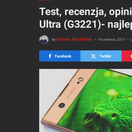
Test, recenzja, opi
Ultra (G3221)- najl
By
MICHAŁ BROŻYŃSKI
14 czerwca, 2017
U
Facebook
Twitter