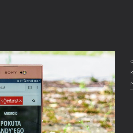
O
K
P