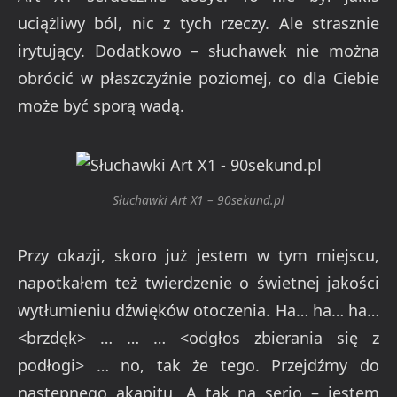
uciążliwy ból, nic z tych rzeczy. Ale strasznie
irytujący. Dodatkowo – słuchawek nie można
obrócić w płaszczyźnie poziomej, co dla Ciebie
może być sporą wadą.
Słuchawki Art X1 – 90sekund.pl
Przy okazji, skoro już jestem w tym miejscu,
napotkałem też twierdzenie o świetnej jakości
wytłumieniu dźwięków otoczenia. Ha… ha… ha…
<brzdęk> … … … <odgłos zbierania się z
podłogi> … no, tak że tego. Przejdźmy do
następnego akapitu. A tak na serio – jestem