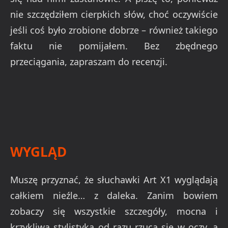
nie szczędziłem cierpkich słów, choć oczywiście
jeśli coś było zrobione dobrze – również takiego
faktu nie pomijałem. Bez zbędnego
przeciągania, zapraszam do recenzji.
WYGLĄD
Muszę przyznać, że słuchawki Art X1 wyglądają
całkiem nieźle… z daleka. Zanim bowiem
zobaczy się wszystkie szczegóły, mocna i
krzykliwa stylistyka od razu rzuca się w oczy, a