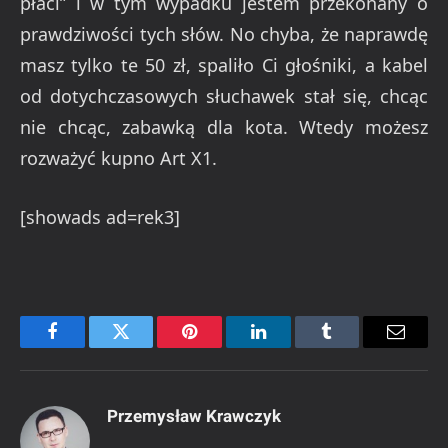
płaci” i w tym wypadku jestem przekonany o
prawdziwości tych słów. No chyba, że naprawdę
masz tylko te 50 zł, spaliło Ci głośniki, a kabel
od dotychczasowych słuchawek stał się, chcąc
nie chcąc, zabawką dla kota. Wtedy możesz
rozważyć kupno Art X1.
[showads ad=rek3]
Facebook
Twitter
Pinterest
LinkedIn
Tumblr
Email
Przemysław Krawczyk