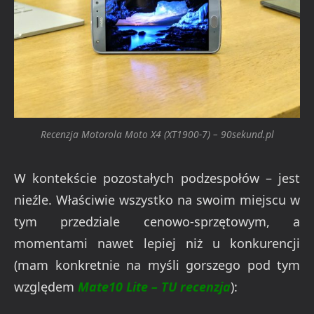
Recenzja Motorola Moto X4 (XT1900-7) – 90sekund.pl
W kontekście pozostałych podzespołów – jest
nieźle. Właściwie wszystko na swoim miejscu w
tym przedziale cenowo-sprzętowym, a
momentami nawet lepiej niż u konkurencji
(mam konkretnie na myśli gorszego pod tym
względem
Mate10 Lite – TU recenzja
):