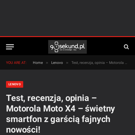
»
»
YOU ARE AT:
Home
Lenovo
Test, recenzja, opinia – Motorola Moto X4 – świetny smartfon z garścią fajnych nowości!
LENOVO
Test, recenzja, opinia –
Motorola Moto X4 – świetny
smartfon z garścią fajnych
nowości!