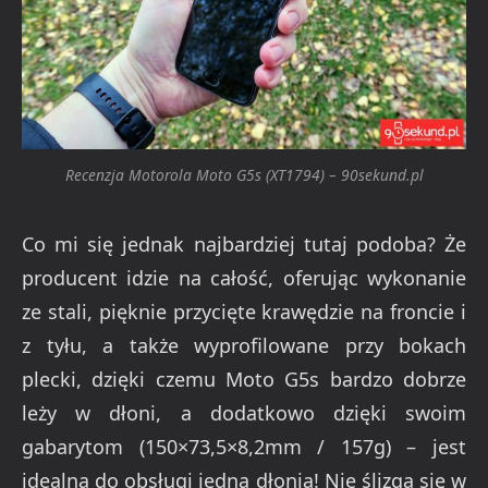
Recenzja Motorola Moto G5s (XT1794) – 90sekund.pl
Co mi się jednak najbardziej tutaj podoba? Że
producent idzie na całość, oferując wykonanie
ze stali, pięknie przycięte krawędzie na froncie i
z tyłu, a także wyprofilowane przy bokach
plecki, dzięki czemu Moto G5s bardzo dobrze
leży w dłoni, a dodatkowo dzięki swoim
gabarytom (150×73,5×8,2mm / 157g) – jest
idealna do obsługi jedną dłonią! Nie ślizga się w