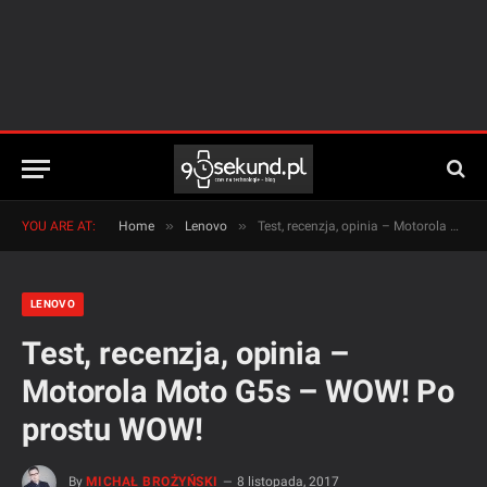
»
»
YOU ARE AT:
Home
Lenovo
Test, recenzja, opinia – Motorola Moto G5s – WOW! Po prostu WOW!
LENOVO
Test, recenzja, opinia –
Motorola Moto G5s – WOW! Po
prostu WOW!
By
MICHAŁ BROŻYŃSKI
8 listopada, 2017