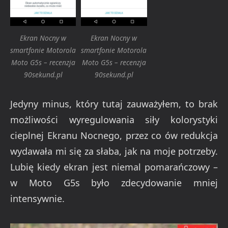
Ekran Nocny w
Ekran Nocny w
smartfonie Motorola
smartfonie Motorola
Moto G5s – recenzja
Moto G5s – recenzja
90sekund.pl
90sekund.pl
Jedyny minus, który tutaj zauważyłem, to brak
możliwości wyregulowania siły kolorystyki
cieplnej Ekranu Nocnego, przez co ów redukcja
wydawała mi się za słaba, jak na moje potrzeby.
Lubię kiedy ekran jest niemal pomarańczowy –
w Moto G5s było zdecydowanie mniej
intensywnie.