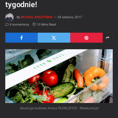
tygodnie!
By
MICHAŁ BROŻYŃSKI
28 sierpnia, 2017
6 komentarzy
10 Mins Read
Recenzja lodówki Amica FK299.2FTZX - 90sekund.pl