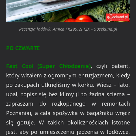
Recenzja lodówki Amica FK299.2FTZX – 90sekund.pl
PO CZWARTE
Fast Cool (Super Chłodzenie)
, czyli patent,
który witałem z ogromnym entuzjazmem, kiedy
po zakupach utknęliśmy w korku. Wiesz – lato,
upał, topisz się bez klimy (i to żadna ściema –
zapraszam do rozkopanego w remontach
Poznania), a cała spożywka w bagażniku wręcz
się gotuje. W takich okolicznościach istotne
jest, aby po umieszczeniu jedzenia w lodówce,