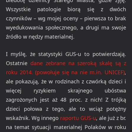
biedotę dzielnicy Starego Miasta, gdzie żyję.
Wszystkie patologie biorą się z dwóch
czynników – wg mojej oceny – pierwsza to brak
wyedukowania społecznego, a drugi ma swoje
źródło w nędzy materialnej.
I myślę, że statystyki GUS-u to potwierdzają.
Ostatnie
dane zebrane na szeroką skalę są z
roku 2014. (powołuje się na nie m.in. UNICEF)
,
ale pokazują, że w rodzinach z czwórką dzieci i
więcej ryzykiem skrajnego ubóstwa
zagrożonych jest aż 48 proc. z nich! Z trójką
dzieci połowa z tego, ale to wciąż potężny
wskaźnik. Wg innego
raportu GUS-u
, ale już z br.
na temat sytuacji materialnej Polaków w roku