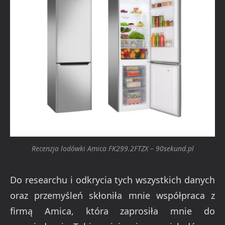
Recenzja lodówki Amica FK299.2FTZX – 90sekund.pl
Do researchu i odkrycia tych wszystkich danych
oraz przemyśleń skłoniła mnie współpraca z
firmą Amica, która zaprosiła mnie do