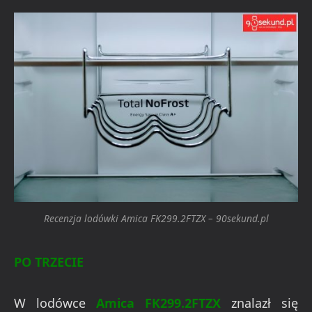
Recenzja lodówki Amica FK299.2FTZX – 90sekund.pl
PO TRZECIE
W lodówce
Amica FK299.2FTZX
znalazł się