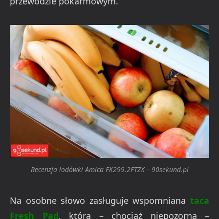
przewodzie pokarmowym.
Recenzja lodówki Amica FK299.2FTZX – 90sekund.pl
Na osobne słowo zasługuje wspomniana
taca
Fresh Pad
, która – chociaż niepozorna –