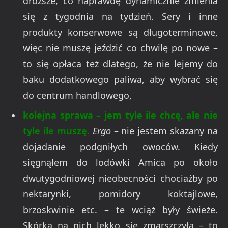
droższe, co naprawdę dynamicznie zmienia
się z tygodnia na tydzień. Sery i inne
produkty konserwowe są długoterminowe,
więc nie muszę jeździć co chwilę po nowe –
to się opłaca też dlatego, że nie lejemy do
baku dodatkowego paliwa, aby wybrać się
do centrum handlowego,
kolejna sprawa – jem tyle ile chcę, ale nie
tyle ile muszę.
Ergo
– nie jestem skazany na
dojadanie podgniłych owoców. Kiedy
sięgnąłem do lodówki Amica po około
dwutygodniowej nieobecności chociażby po
nektarynki, pomidory koktajlowe,
brzoskwinie etc. – te wciąż były świeże.
Skórka na nich lekko się zmarszczyła – to