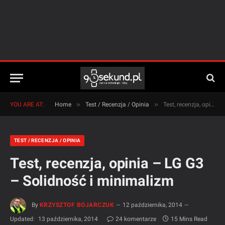
»
»
YOU ARE AT:
Home
Test / Recenzja / Opinia
Test, recenzja, opinia – LG G3 – Solidność i minimalizm
TEST / RECENZJA / OPINIA
Test, recenzja, opinia – LG G3
– Solidność i minimalizm
By
KRZYSZTOF BOJARCZUK
12 października, 2014
Updated:
13 października, 2014
24 komentarze
15 Mins Read