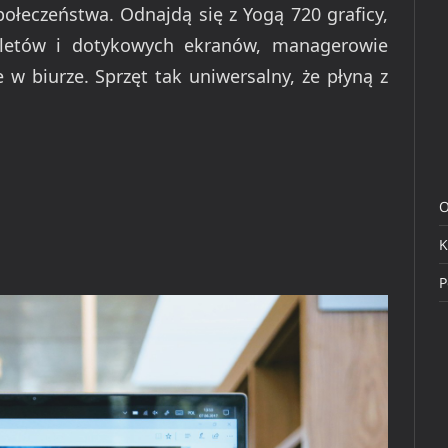
połeczeństwa. Odnajdą się z Yogą 720 graficy,
abletów i dotykowych ekranów, managerowie
 w biurze. Sprzęt tak uniwersalny, że płyną z
O
K
P