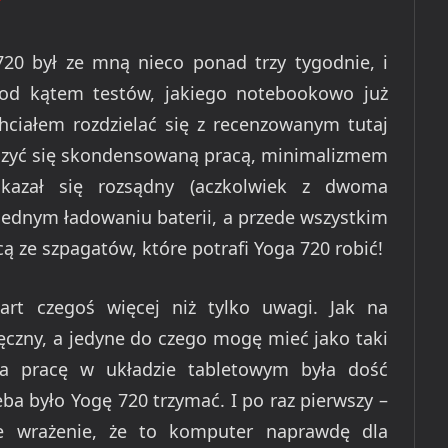
20 był ze mną nieco ponad trzy tygodnie, i
pod kątem testów, jakiego notebookowo już
ciałem rozdzielać się z recenzowanym tutaj
szyć się skondensowaną pracą, minimalizmem
kazał się rozsądny (aczkolwiek z dwoma
jednym ładowaniu baterii, a przede wszystkim
ą ze szpagatów, które potrafi Yoga 720 robić!
rt czegoś więcej niż tylko uwagi. Jak na
ręczny, a jedyne do czego mogę mieć jako taki
na pracę w układzie tabletowym była dość
zeba było Yogę 720 trzymać. I po raz pierwszy –
 wrażenie, że to komputer naprawdę dla