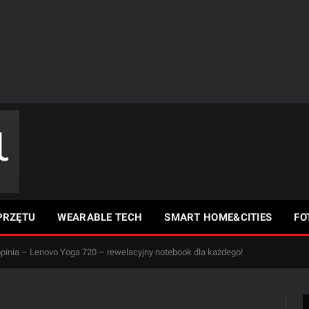
PRZĘTU
WEARABLE TECH
SMART HOME&CITIES
FO
 opinia – Lenovo Yoga 720 – rewelacyjny notebook dla każdego!