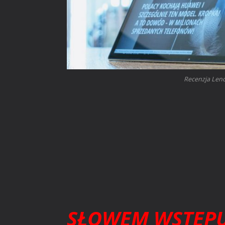
Recenzja Leno
SŁOWEM WSTĘP