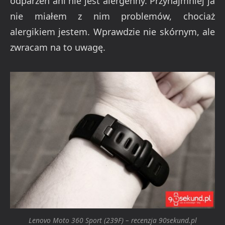
odparzeń ani nie jest alergenny. Przynajmniej ja
nie miałem z nim problemów, chociaż
alergikiem jestem. Wprawdzie nie skórnym, ale
zwracam na to uwagę.
Lenovo Moto 360 Sport (239F) – recenzja 90sekund.pl