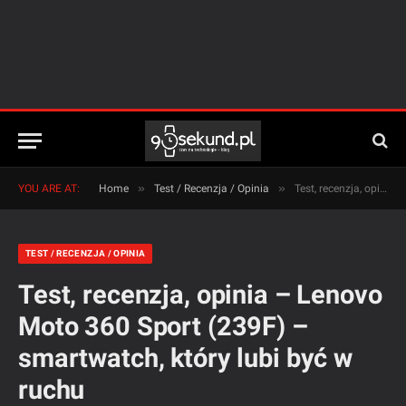
»
»
YOU ARE AT:
Home
Test / Recenzja / Opinia
Test, recenzja, opinia – Lenovo Moto 360 Sport (239F) – smartwatch, który lubi być w ruchu
TEST / RECENZJA / OPINIA
Test, recenzja, opinia – Lenovo
Moto 360 Sport (239F) –
smartwatch, który lubi być w
ruchu