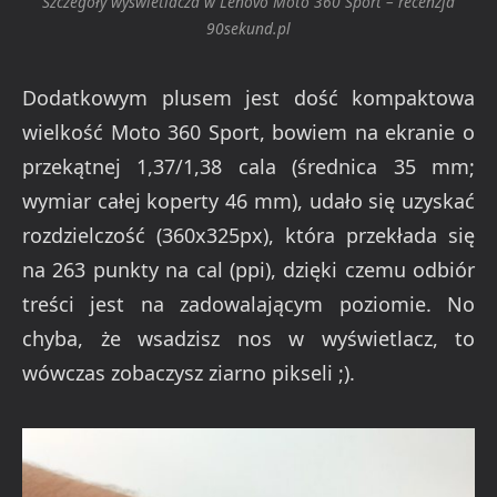
Szczegóły wyświetlacza w Lenovo Moto 360 Sport – recenzja
90sekund.pl
Dodatkowym plusem jest dość kompaktowa
wielkość Moto 360 Sport, bowiem na ekranie o
przekątnej 1,37/1,38 cala (średnica 35 mm;
wymiar całej koperty 46 mm), udało się uzyskać
rozdzielczość (360x325px), która przekłada się
na 263 punkty na cal (ppi), dzięki czemu odbiór
treści jest na zadowalającym poziomie. No
chyba, że wsadzisz nos w wyświetlacz, to
wówczas zobaczysz ziarno pikseli ;).