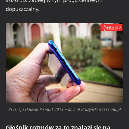
szkło 3D. Zabieg w tym progu cenowym
dopuszczalny.
Recenzja Huawei P smart 2019 – Michał Brożyński 90sekund.pl
Głośnik rozmów za to znalazł się na