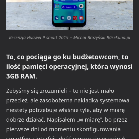
Recenzja Huawei P smart 2019 – Michał Brożyński 90sekund.pl
To, co pociąga go ku budżetowcom, to
ilość pamięci operacyjnej, która wynosi
3GB RAM.
Żebyśmy się zrozumieli – to nie jest mało
przecież, ale zasobożerna nakładka systemowa
niestety potrzebuje właśnie tyle, aby w miarę
dobrze działać. Napisałem „w miarę”, bo przez
pierwsze dni od momentu skonfigurowania
smartfonu interfejs dość mocno się przycinał.