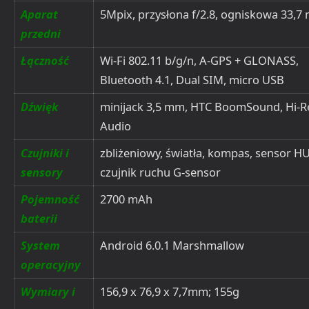
Aparat
5Mpix, przysłona f/2.8, ogniskowa 33,
przedni
Łączność
Wi-Fi 802.11 b/g/n, A-GPS + GLONASS,
Bluetooth 4.1, Dual SIM, micro USB
Dźwięk
minijack 3,5 mm, HTC BoomSound, Hi-R
Audio
Czujniki i
zbliżeniowy, światła, kompas, sensor H
sensory
czujnik ruchu G-sensor
Pojemność
2700 mAh
baterii
System
Android 6.0.1 Marshmallow
operacyjny
Wymiary i
156,9 x 76,9 x 7,7mm; 155g