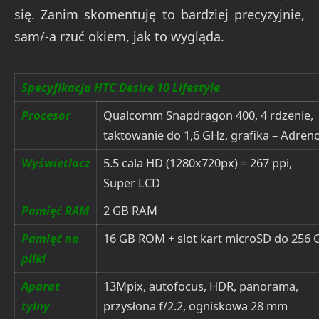
się. Zanim skomentuję to bardziej precyzyjnie,
sam/-a rzuć okiem, jak to wygląda.
Specyfikacja HTC Desire 10 Lifestyle
Procesor
Qualcomm Snapdragon 400, 4 rdzenie,
taktowanie do 1,6 GHz, grafika – Adren
Wyświetlacz
5.5 cala HD (1280x720px) = 267 ppi,
Super LCD
Pamięć RAM
2 GB RAM
Pamięć na
16 GB ROM + slot kart microSD do 256 
pliki
Aparat
13Mpix, autofocus, HDR, panorama,
tylny
przysłona f/2.2, ogniskowa 28 mm