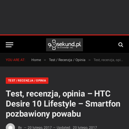
»
»
YOU ARE AT:
Home
Test / Recenzja / Opinia
Test, recenzja, opinia – HTC Desire 10 Lifestyle – Smartfon pozbawiony powabu
TEST / RECENZJA / OPINIA
Test, recenzja, opinia – HTC
Desire 10 Lifestyle – Smartfon
pozbawiony powabu
By
20 lutego, 2017
Updated:
20 lutego, 2017