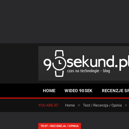
HOME
WIDEO 90SEK
RECENZJE S
»
»
YOU ARE AT:
Home
Test / Recenzja / Opinia
TEST / RECENZJA / OPINIA