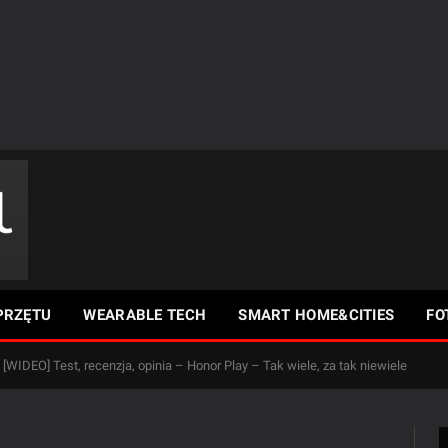
PRZĘTU
WEARABLE TECH
SMART HOME&CITIES
FO
[WIDEO] Test, recenzja, opinia – Honor Play – Tak wiele, za tak niewiele