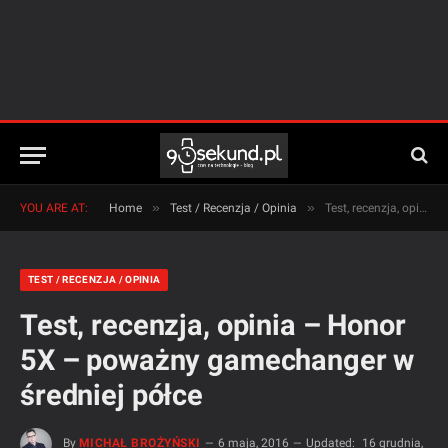
»
»
YOU ARE AT:
Home
Test / Recenzja / Opinia
Test, recenzja, opinia – Honor 5X – poważny gamechanger w średniej półce
TEST / RECENZJA / OPINIA
Test, recenzja, opinia – Honor
5X – poważny gamechanger w
średniej półce
By
MICHAŁ BROŻYŃSKI
6 maja, 2016
Updated:
16 grudnia,