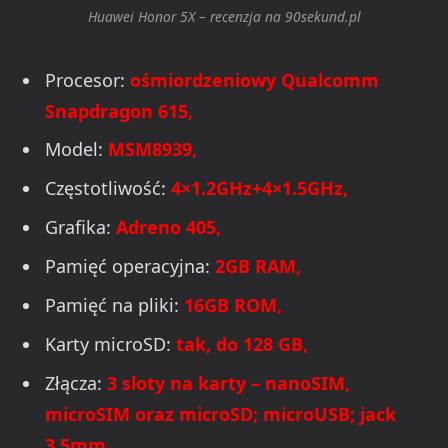
Huawei Honor 5X – recenzja na 90sekund.pl
Procesor:
ośmiordzeniowy Qualcomm
Snapdragon 615,
Model:
MSM8939,
Częstotliwość:
4×1.2GHz+4×1.5GHz,
Grafika:
Adreno 405,
Pamięć operacyjna:
2GB RAM,
Pamięć na pliki:
16GB ROM,
Karty microSD:
tak, do 128 GB,
Złącza:
3 sloty na karty – nanoSIM,
microSIM oraz microSD; microUSB; jack
3.5mm.