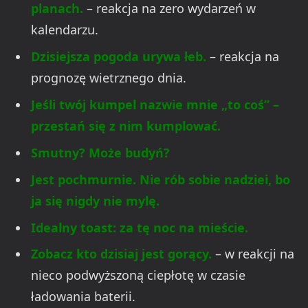
planach.
– reakcja na zero wydarzeń w
kalendarzu.
Dzisiejsza pogoda urywa łeb.
– reakcja na
prognozę wietrznego dnia.
Jeśli twój kumpel nazwie mnie „to coś” –
przestań się z nim kumplować.
Smutny? Może budyń?
Jest pochmurnie. Nie rób sobie nadziei, bo
ja się nigdy nie mylę.
Idealny toast: za tę noc na mieście.
Zobacz kto dzisiaj jest gorący.
– w reakcji na
nieco podwyższoną ciepłotę w czasie
ładowania baterii.