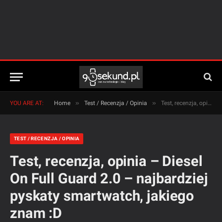
»
»
YOU ARE AT:
Home
Test / Recenzja / Opinia
Test, recenzja, opinia – Diesel On Full Guard 2.0 – najbardziej pyskaty smartwatch, jakiego znam :D
TEST / RECENZJA / OPINIA
Test, recenzja, opinia – Diesel
On Full Guard 2.0 – najbardziej
pyskaty smartwatch, jakiego
znam :D