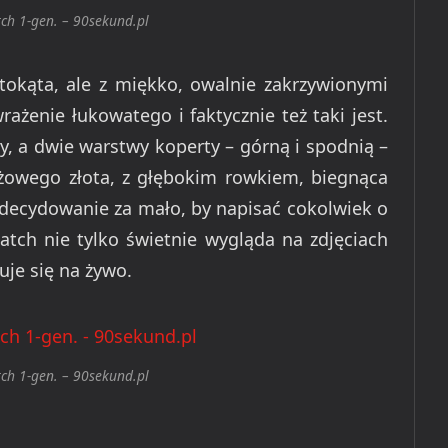
ch 1-gen. – 90sekund.pl
okąta, ale z miękko, owalnie zakrzywionymi
ażenie łukowatego i faktycznie też taki jest.
y, a dwie warstwy koperty – górną i spodnią –
żowego złota, z głębokim rowkiem, biegnąca
zdecydowanie za mało, by napisać cokolwiek o
ch nie tylko świetnie wygląda na zdjęciach
uje się na żywo.
ch 1-gen. – 90sekund.pl