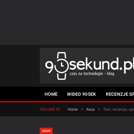
HOME
WIDEO 90SEK
RECENZJE S
»
»
YOU ARE AT:
Home
Asus
Test, recenzja, 
ASUS