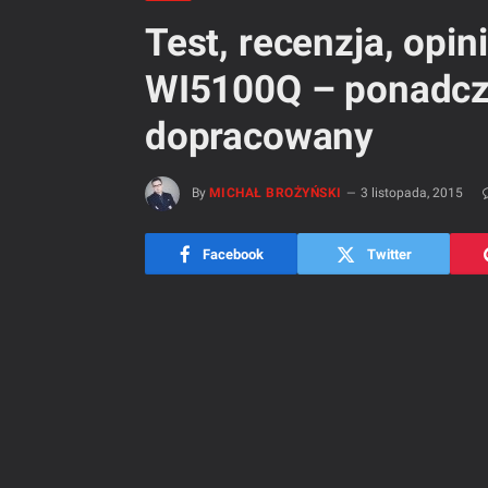
Test, recenzja, opi
WI5100Q – ponadcza
dopracowany
By
MICHAŁ BROŻYŃSKI
3 listopada, 2015
Facebook
Twitter