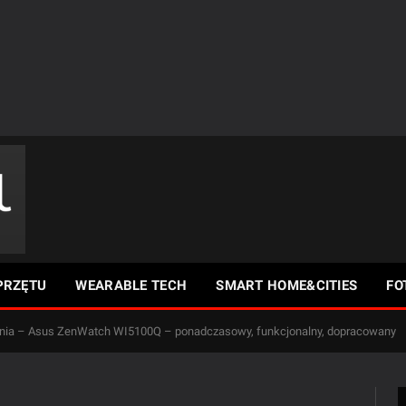
PRZĘTU
WEARABLE TECH
SMART HOME&CITIES
FO
opinia – Asus ZenWatch WI5100Q – ponadczasowy, funkcjonalny, dopracowany