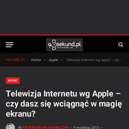
»
»
YOU ARE AT:
Home
Apple
Telewizja Internetu wg Apple – czy dasz się wciągnąć w magię ekranu?
APPLE
Telewizja Internetu wg Apple –
czy dasz się wciągnąć w magię
ekranu?
By
PRZEMYSŁAW KRAWCZYK
9 września, 2015