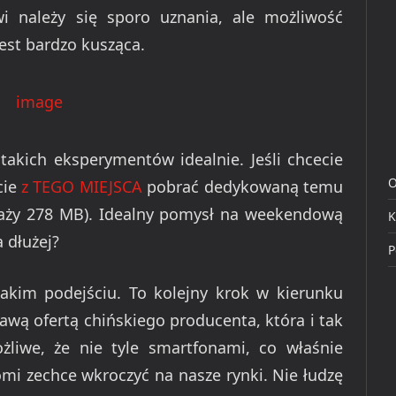
wi należy się sporo uznania, ale możliwość
jest bardzo kusząca.
takich eksperymentów idealnie. Jeśli chcecie
O
cie
z TEGO MIEJSCA
pobrać dedykowaną temu
waży 278 MB). Idealny pomysł na weekendową
K
 dłużej?
P
akim podejściu. To kolejny krok w kierunku
awą ofertą chińskiego producenta, która i tak
liwe, że nie tyle smartfonami, co właśnie
mi zechce wkroczyć na nasze rynki. Nie łudzę