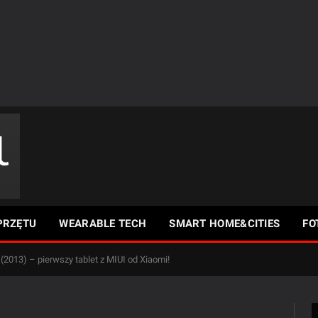
PRZĘTU
WEARABLE TECH
SMART HOME&CITIES
FO
 (2013) – pierwszy tablet z MIUI od Xiaomi!