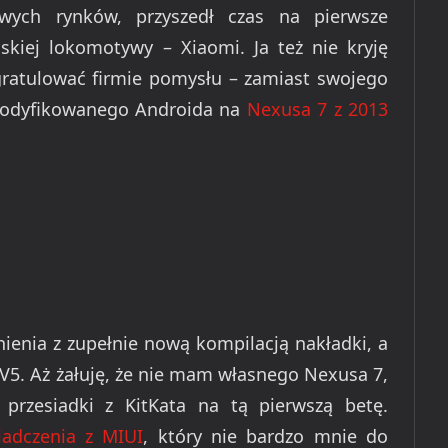
owych rynków, przyszedł czas na pierwsze
ńskiej lokomotywy – Xiaomi. Ja też nie kryję
gratulować firmie pomysłu – zamiast swojego
modyfikowanego Androida na
Nexusa 7 z 2013
ienia z zupełnie nową kompilacją nakładki, a
 V5. Aż żałuję, że nie mam własnego Nexusa 7,
przesiadki z KitKata na tą pierwszą betę.
adczenia z MIUI
, który nie bardzo mnie do