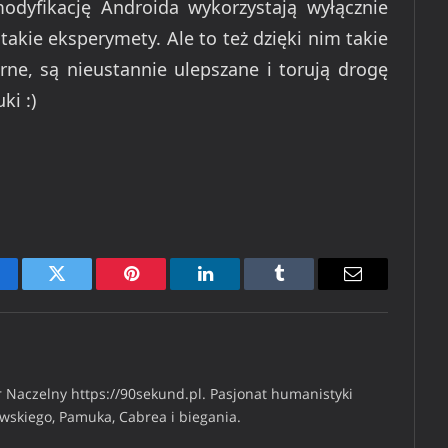
odyfikację Androida wykorzystają wyłącznie
takie eksperymety. Ale to też dzięki nim takie
arne, są nieustannie ulepszane i torują drogę
i :)
cebook
Twitter
Pinterest
LinkedIn
Tumblr
Email
 Naczelny https://90sekund.pl. Pasjonat humanistyki
iwskiego, Pamuka, Cabrea i biegania.