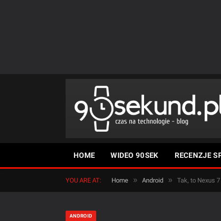
HOME
WIDEO 90SEK
RECENZJE S
»
»
YOU ARE AT:
Home
Android
Tak, to Nexus 7
ANDROID