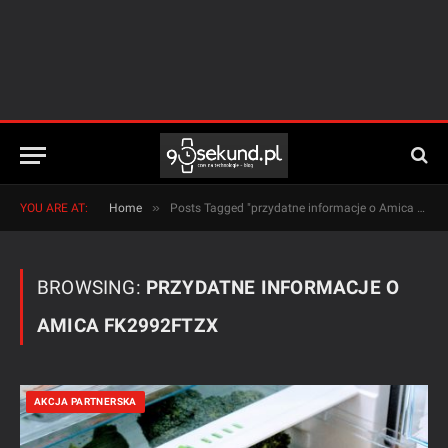
»
YOU ARE AT:
Home
Posts Tagged "przydatne informacje o Amica FK2992FTZX"
BROWSING:
PRZYDATNE INFORMACJE O
AMICA FK2992FTZX
AKCJA PARTNERSKA