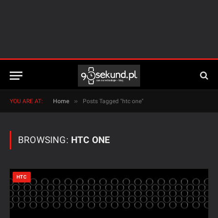
»
YOU ARE AT:
Home
Posts Tagged "htc one"
BROWSING:
HTC ONE
HTC