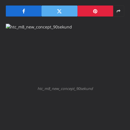
htc_m8_new_concept_90sekund