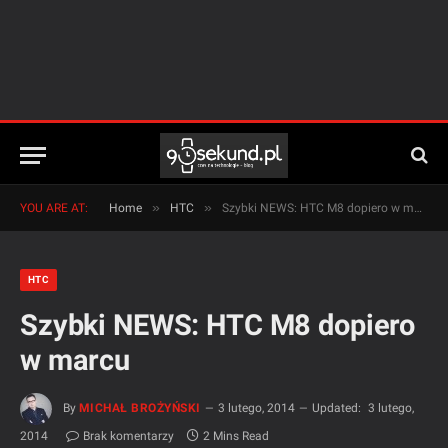
»
»
YOU ARE AT:
Home
HTC
Szybki NEWS: HTC M8 dopiero w marcu
HTC
Szybki NEWS: HTC M8 dopiero
w marcu
By
MICHAŁ BROŻYŃSKI
3 lutego, 2014
Updated:
3 lutego,
2014
Brak komentarzy
2 Mins Read