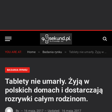
»
»
YOU ARE AT:
Home
Badania rynku
Tablety nie umarły. Żyją w polskich domach i dostarczają rozrywki całym rodzinom.
BADANIA RYNKU
Tablety nie umarły. Żyją w
polskich domach i dostarczają
rozrywki całym rodzinom.
By
16 maja, 2017
Updated:
16 maja, 2017