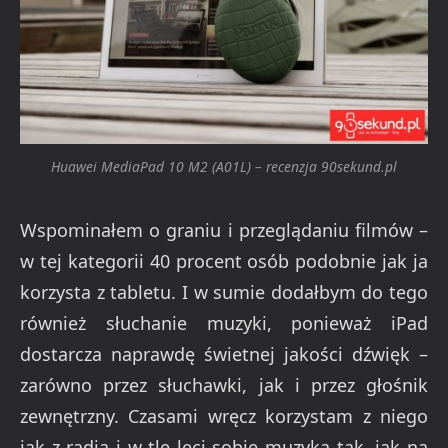
Huawei MediaPad 10 M2 (A01L) – recenzja 90sekund.pl
Wspominałem o graniu i przeglądaniu filmów –
w tej kategorii 40 procent osób podobnie jak ja
korzysta z tabletu. I w sumie dodałbym do tego
również słuchanie muzyki, ponieważ iPad
dostarcza naprawdę świetnej jakości dźwięk –
zarówno przez słuchawki, jak i przez głośnik
zewnętrzny. Czasami wręcz korzystam z niego
jak z radia i w tle leci sobie muzyka tak, jak na