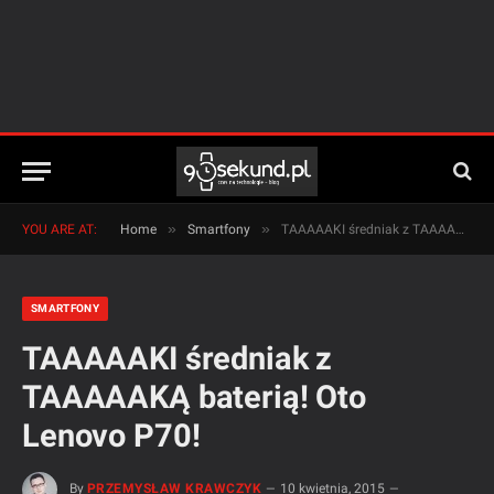
»
»
YOU ARE AT:
Home
Smartfony
TAAAAAKI średniak z TAAAAAKĄ baterią! Oto Lenovo P70!
SMARTFONY
TAAAAAKI średniak z
TAAAAAKĄ baterią! Oto
Lenovo P70!
By
PRZEMYSŁAW KRAWCZYK
10 kwietnia, 2015