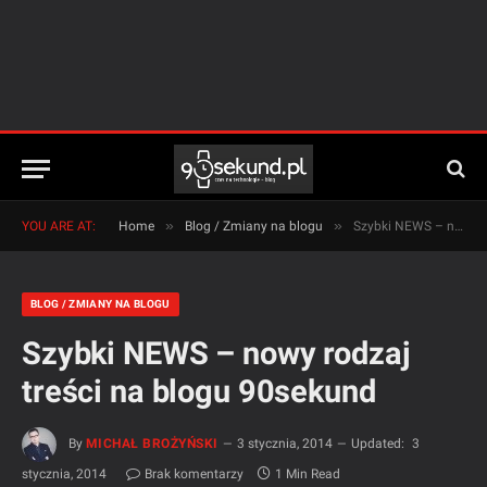
»
»
YOU ARE AT:
Home
Blog / Zmiany na blogu
Szybki NEWS – nowy rodzaj treści na blogu 90sekund
BLOG / ZMIANY NA BLOGU
Szybki NEWS – nowy rodzaj
treści na blogu 90sekund
By
MICHAŁ BROŻYŃSKI
3 stycznia, 2014
Updated:
3
stycznia, 2014
Brak komentarzy
1 Min Read