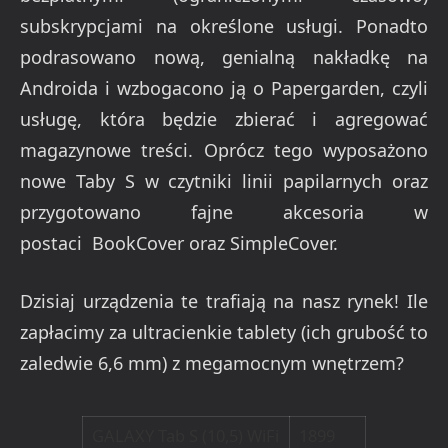
subskrypcjami na określone usługi. Ponadto
podrasowano nową, genialną nakładkę na
Androida i wzbogacono ją o Papergarden, czyli
usługę, która będzie zbierać i agregować
magazynowe treści. Oprócz tego wyposażono
nowe Taby S w czytniki linii papilarnych oraz
przygotowano fajne akcesoria w
postaci BookCover oraz SimpleCover.
Dzisiaj urządzenia te trafiają na nasz rynek! Ile
zapłacimy za ultracienkie tablety (ich grubość to
zaledwie 6,6 mm) z megamocnym wnętrzem?
GALAXY Tab S (10,5) WiFi
1899