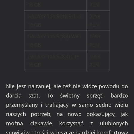
16 GB
PLN
GALAXY Tab S (10,5) LTE
2299
16 GB
PLN
GALAXY Tab S (8,4) WiFi
1599
16 GB
PLN
GALAXY Tab S (8,4) LTE
1999
16 GB
PLN
Nie jest najtaniej, ale też nie widzę powodu do
darcia szat. To świetny sprzęt, bardzo
przemyślany i trafiający w samo sedno wielu
naszych potrzeb, na nowo pokazujący, jak
można ciekawie korzystać z ulubionych
serwisów i treści w jeszcze bardziej komfortowy