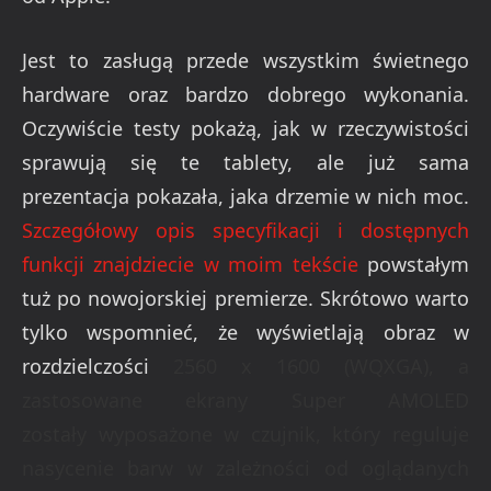
Jest to zasługą przede wszystkim świetnego
hardware oraz bardzo dobrego wykonania.
Oczywiście testy pokażą, jak w rzeczywistości
sprawują się te tablety, ale już sama
prezentacja pokazała, jaka drzemie w nich moc.
Szczegółowy opis specyfikacji i dostępnych
funkcji znajdziecie w moim tekście
powstałym
tuż po nowojorskiej premierze. Skrótowo warto
tylko wspomnieć, że wyświetlają obraz w
rozdzielczości
2560 x 1600 (WQXGA), a
zastosowane ekrany Super AMOLED
zostały wyposażone w czujnik, który reguluje
nasycenie barw w zależności od oglądanych