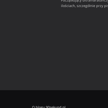
Początkujący ultramaratończy
ilościach, szczególnie przy p
O blogu 90sekund.pl