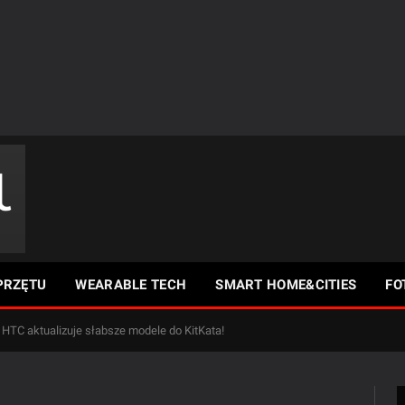
PRZĘTU
WEARABLE TECH
SMART HOME&CITIES
FO
HTC aktualizuje słabsze modele do KitKata!