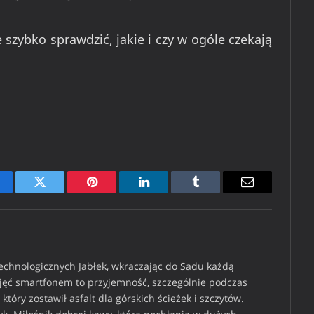
szybko sprawdzić, jakie i czy w ogóle czekają
cebook
Twitter
Pinterest
LinkedIn
Tumblr
Email
technologicznych Jabłek, wkraczając do Sadu każdą
djęć smartfonem to przyjemność, szczególnie podczas
który zostawił asfalt dla górskich ścieżek i szczytów.