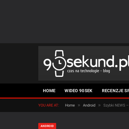
HOME
WIDEO 90SEK
RECENZJE S
»
»
YOU ARE AT:
Home
Android
Szybki NEWS – 
ANDROID