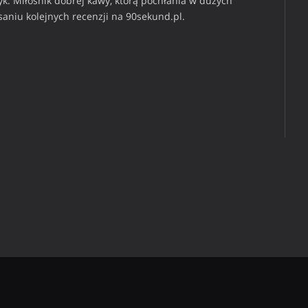
k. Miłośnik dobrej kawy, którą pochłania w dużych
isaniu kolejnych recenzji na 90sekund.pl.