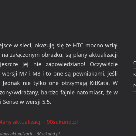
ejsce w sieci, okazuję się że HTC mocno wziął
ć na załączonym obrazku, są plany aktualizacji
O
 jeszcze jej nie zapowiedziano! Oczywiście
wersji M7 i M8 i to one są pewniakami, jeśli
K
 Jednak nie tylko one otrzymają KitKata. W
P
ożony/wdrażany, bardzo fajnie natomiast, że w
 Sense w wersji 5.5.
lany aktualizacji – 90sekund.pl