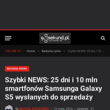
»
»
YOU ARE AT:
Home
Badania rynku
Szybki NEWS: 25 dni i 10 mln smartfonów Samsunga Galaxy S5 wysłanych do sprzedaży
BADANIA RYNKU
Szybki NEWS: 25 dni i 10 mln
smartfonów Samsunga Galaxy
S5 wysłanych do sprzedaży
By
MICHAŁ BROŻYŃSKI
12 maja, 2014
Updated:
27