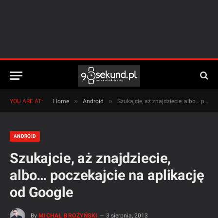
»
»
YOU ARE AT:
Home
Android
Szukajcie, aż znajdziecie, albo… poczekajcie na aplikację od Google
ANDROID
Szukajcie, aż znajdziecie,
albo… poczekajcie na aplikację
od Google
By
MICHAŁ BROŻYŃSKI
3 sierpnia, 2013