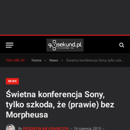
»
»
YOU ARE AT:
Home
News
Świetna konferencja Sony, tylko szkoda, że (prawie) bez Morpheusa
NEWS
Świetna konferencja Sony,
tylko szkoda, że (prawie) bez
Morpheusa
By
PRZEMYSŁAW KRAWCZYK
16 czerwca, 2015