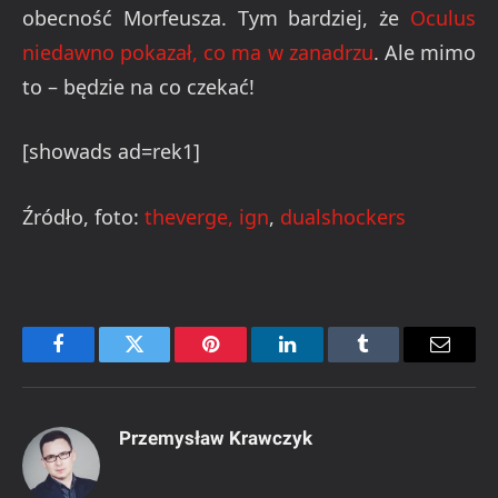
obecność Morfeusza. Tym bardziej, że
Oculus
niedawno pokazał, co ma w zanadrzu
. Ale mimo
to – będzie na co czekać!
[showads ad=rek1]
Źródło, foto:
theverge,
ign
,
dualshockers
Facebook
Twitter
Pinterest
LinkedIn
Tumblr
Email
Przemysław Krawczyk