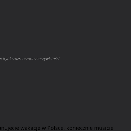
w trybie rozszerzone rzeczywistości
anujecie wakacje w Polsce, koniecznie musicie