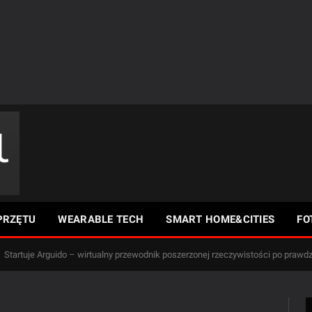
PRZĘTU
WEARABLE TECH
SMART HOME&CITIES
FO
Startuje Arguido – wirtualny przewodnik poszerzonej rzeczywistości po praw