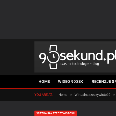
HOME
WIDEO 90SEK
RECENZJE S
»
»
YOU ARE AT:
Home
Wirtualna rzeczywistość
WIRTUALNA RZECZYWISTOŚĆ