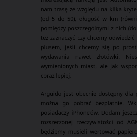
nam trasę ze względu na kilka kryt
(od 5 do 50), długość w km (równ
pomiędzy poszczególnymi z nich (d
też zaznaczyć czy chcemy odwiedzić
plusem, jeśli chcemy się po prost
wydawania nawet złotówki
.
Nie
wymienionych
miast
, ale jak wsp
coraz lepiej.
Arguido
jest obecnie dostępny dla 
można go pobrać bezpłatnie. Wk
posiadaczy
iPhone’ów
. Dodam jeszcz
rozszerzonej rzeczywistości od 
będziemy musieli wertować
papier