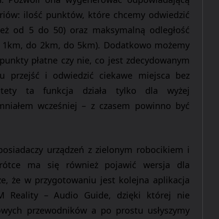
eriów: ilość punktów, które chcemy odwiedzić
ież od 5 do 50) oraz maksymalną odległość
o 1km, do 2km
,
do 5km).
Dodatkowo możemy
 punkty płatne czy nie, co jest zdecydowanym
u przejść i odwiedzić ciekawe miejsca
bez
stety ta funkcja działa tylko dla wyżej
omniałem wcześniej – z czasem powinno być
posiadaczy urządzeń z zielonym
robocikiem
i
rótce ma się również pojawić wersja dla
e, że w przygotowaniu jest kolejna aplikacja
AGM
Reality
– Audio Guide, dzięki której nie
owych
przewodników a po prostu usłyszymy