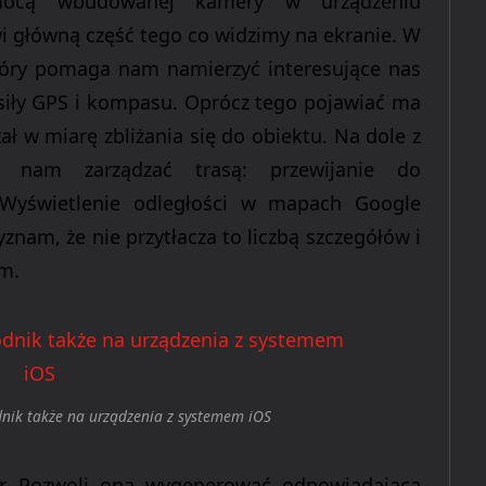
mocą wbudowanej kamery w urządzeniu
i główną część tego co widzimy na ekranie. W
óry pomaga nam namierzyć interesujące nas
siły GPS i kompasu.
Oprócz tego pojawiać ma
ał w miarę zbliżania się do obiektu. Na dole z
 nam zarządzać trasą: przewijanie do
 Wyświetlenie odległości w mapach Google
znam, że nie przytłacza to liczbą szczegółów i
m.
dnik także na urządzenia z systemem iOS
r
. Pozwoli ona wygenerować odpowiadającą