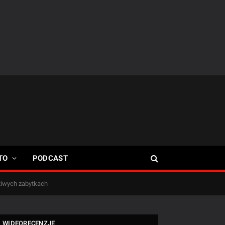
TO
PODCAST
dziwych zabytkach
WIDEORECENZJE