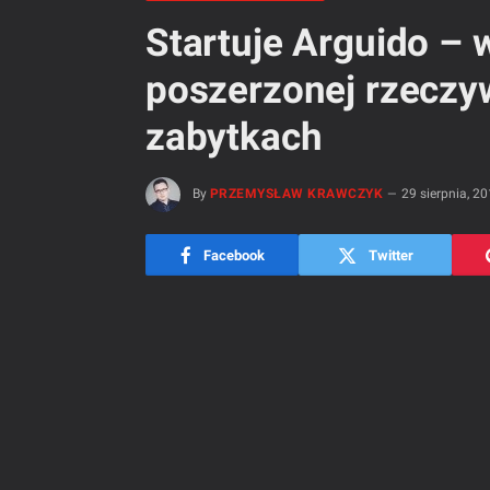
Startuje Arguido – 
poszerzonej rzeczy
zabytkach
By
PRZEMYSŁAW KRAWCZYK
29 sierpnia, 2
Facebook
Twitter