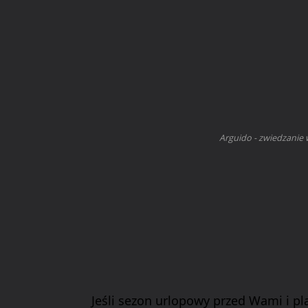
Arguido - zwiedzanie 
Jeśli sezon urlopowy przed Wami i pl