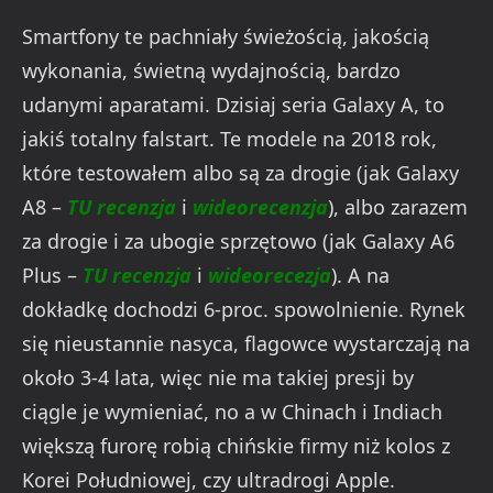
Smartfony te pachniały świeżością, jakością
wykonania, świetną wydajnością, bardzo
udanymi aparatami. Dzisiaj seria Galaxy A, to
jakiś totalny falstart. Te modele na 2018 rok,
które testowałem albo są za drogie (jak Galaxy
A8 –
TU recenzja
i
wideorecenzja
), albo zarazem
za drogie i za ubogie sprzętowo (jak Galaxy A6
Plus –
TU recenzja
i
wideorecezja
). A na
dokładkę dochodzi 6-proc. spowolnienie. Rynek
się nieustannie nasyca, flagowce wystarczają na
około 3-4 lata, więc nie ma takiej presji by
ciągle je wymieniać, no a w Chinach i Indiach
większą furorę robią chińskie firmy niż kolos z
Korei Południowej, czy ultradrogi Apple.