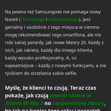
Na pewno też Samsungowi nie pomaga nowy
Note9 (
TU recenzja
i
wideorecenzja
). Jest
genialny i osobiście z tego miejsca w ciemno
mogę rekomendować tego smartfona, ale nie
robi takiej petardy, jak nowe Mate’y 20. Każdy z
nich, jak rakieta, każdy dla innego klienta,
każdy wysoko profesjonalny. A, co
najważniejsze – każdy z nowymi funkcjami, a nie
rysikiem do strzelania sobie selfie.
Myślę, że klienci to czują. Teraz czas
pokaże, jak czują
powrót slidera w
Xiaomi Mi Mix 3
no
i wspomniane Mate’y
,
bo jak na koniec tego roku i początek