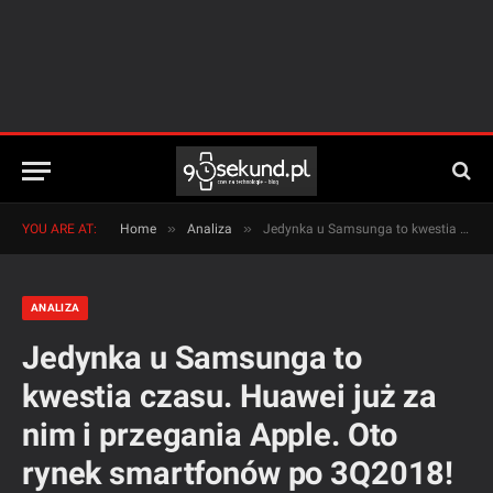
»
»
YOU ARE AT:
Home
Analiza
Jedynka u Samsunga to kwestia czasu. Huawei już za nim i przegania Apple. Oto rynek smartfonów po 3Q2018!
ANALIZA
Jedynka u Samsunga to
kwestia czasu. Huawei już za
nim i przegania Apple. Oto
rynek smartfonów po 3Q2018!