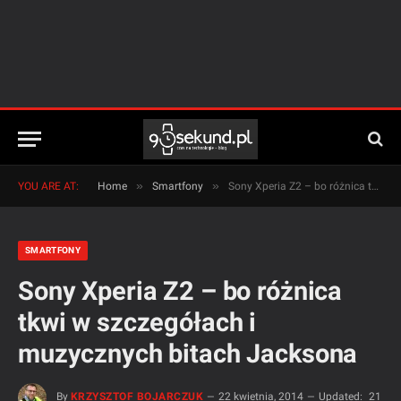
»
»
YOU ARE AT:
Home
Smartfony
Sony Xperia Z2 – bo różnica tkwi w szczegółach i muzycznych bitach Jacksona
SMARTFONY
Sony Xperia Z2 – bo różnica
tkwi w szczegółach i
muzycznych bitach Jacksona
By
KRZYSZTOF BOJARCZUK
22 kwietnia, 2014
Updated:
21