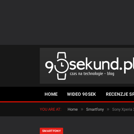
HOME
WIDEO 90SEK
RECENZJE S
»
»
YOU ARE AT:
Home
Smartfony
Sony Xperia 
SMARTFONY