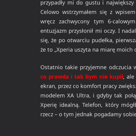
przypadły mi do gustu i największy 
Celowo wstrzymałem się z wpisem 
wręcz zachwycony tym 6-calowym
entuzjazm przysłonił mi oczy. I nad
się, że po otwarciu pudełka, pierwsz
że to „Xperia uszyta na miarę moich 
Ostatnio takie przyjemne odczucia
co prawda i tak bym nie kupił
, al
ekran, przez co komfort pracy zwięks
modelem XA Ultra, i gdyby tak poł
Xperię idealną. Telefon, który móg
rzecz – o tym jednak pogadamy sobie