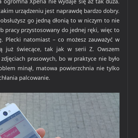
ta ogromna Xperia nie wydaje się aż tak duża.
takim urządzeniu jest naprawdę bardzo dobry.
obsłużysz go jedną dłonią to w niczym to nie
ryb pracy przystosowany do jednej ręki, więc to
. Plecki natomiast – co możesz zauważyć w
ą już świecące, tak jak w serii Z. Owszem
a zdjęciach prasowych, bo w praktyce nie było
problem minął, matowa powierzchnia nie tylko
chłania palcowanie.