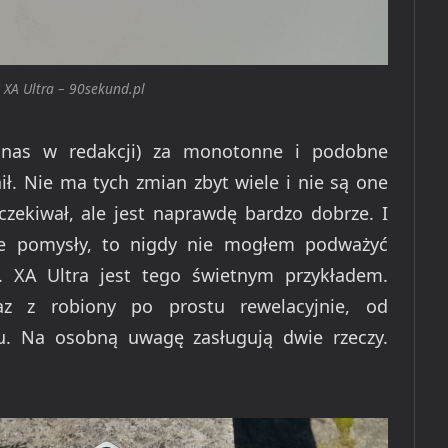
 XA Ultra – 90sekund.pl
u nas w redakcji) za monotonne i podobne
ł. Nie ma tych zmian zbyt wiele i nie są one
zekiwał, ale jest naprawdę bardzo dobrze. I
ne pomysły, to nigdy nie mogłem podważyć
i. XA Ultra jest tego świetnym przykładem.
az z robiony po prostu rewelacyjnie, od
u. Na osobną uwagę zasługują dwie rzeczy.