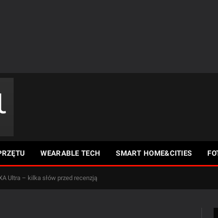
PRZĘTU
WEARABLE TECH
SMART HOME&CITIES
FO
XA Ultra – kilka słów przed recenzją