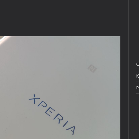
O
K
P