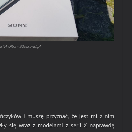
a XA Ultra - 90sekund.pl
ńczyków i muszę przyznać, że jest mi z nim
iły się wraz z modelami z serii X naprawdę