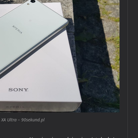
 XA Ultra – 90sekund.pl